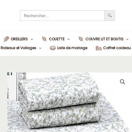
Search
for:
OREILLERS
COUETTE
COUVRE LIT ET BOUTIS
Rideaux et Voilages
Liste de mariage
Coffret cadeau