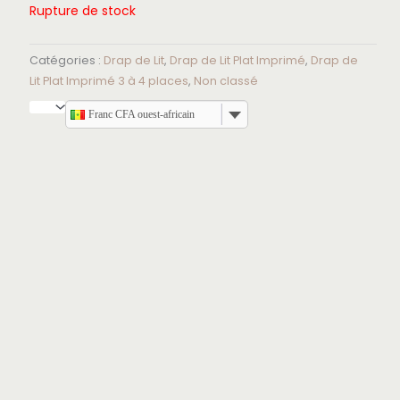
Rupture de stock
Catégories :
Drap de Lit
,
Drap de Lit Plat Imprimé
,
Drap de
Lit Plat Imprimé 3 à 4 places
,
Non classé
Franc CFA ouest-africain