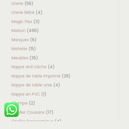
Literie
56
Literie Bébé
4
Magic Flex
3
Maison
496
Marques
6
Matelas
15
Meubles
35
Nappe anti tâche
4
Nappe de table imprimé
29
Nappe de table unie
4
Nappe en PVC
1
Olympe
2
Oreiller Coussins
17
Oreiller Ergonomique
4