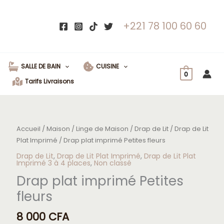
+221 78 100 60 60
SALLE DE BAIN
CUISINE
0
Tarifs Livraisons
Accueil
/
Maison
/
Linge de Maison
/
Drap de Lit
/
Drap de Lit
Plat Imprimé
/ Drap plat imprimé Petites fleurs
Drap de Lit
,
Drap de Lit Plat Imprimé
,
Drap de Lit Plat
Imprimé 3 à 4 places
,
Non classé
Drap plat imprimé Petites
fleurs
8 000
CFA