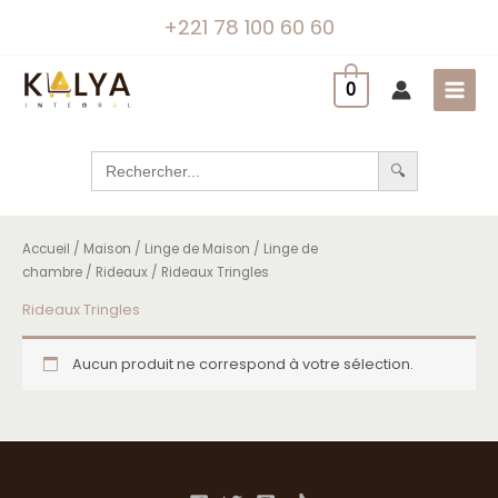
Aller
+221 78 100 60 60
au
contenu
0
Search
for:
Accueil
/
Maison
/
Linge de Maison
/
Linge de
chambre
/
Rideaux
/ Rideaux Tringles
Rideaux Tringles
Aucun produit ne correspond à votre sélection.