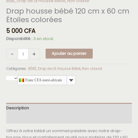
BÉBÉ
,
Drap de LIt Housse Bébé
,
Non classé
Drap housse bébé 120 cm x 60 cm
Étoiles colorées
5 000
CFA
Disponibilité :
3 en stock
-
+
Ajouter au panier
Catégories :
BÉBÉ
,
Drap de LIt Housse Bébé
,
Non classé
Franc CFA ouest-africain
Description
Avis (0)
Offrez à votre bébé un sommeil paisible avec notre drap-
housse doux et parfaitement ajusté pour matelas de 120 x 60