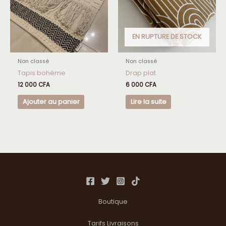
EN RUPTURE DE STOCK
Non classé
Non classé
Tapis bohème
Drap plat
12 000
CFA
6 000
CFA
Ajouter au panier
Lire la suite
Boutique
Tarifs Livraisons