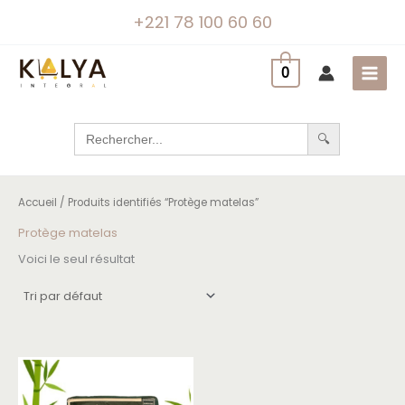
Aller
+221 78 100 60 60
au
contenu
0
Search
for:
Accueil
/ Produits identifiés “Protège matelas”
Protège matelas
Voici le seul résultat
Plage
Ce
de
produit
prix :
13
a